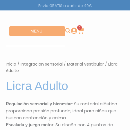
Ir
Envío GRATIS a partir de 49€
al
contenido
0
Carrito
Abrir MENÚ
MENÚ
Inicio
/
Integración sensorial
/
Material vestibular
/ Licra
Adulto
Licra Adulto
: Su material elástico
Regulación sensorial y bienestar
proporciona presión profunda, ideal para niños que
buscan contención y calma.
: Su diseño con 4 puntos de
Escalada y juego motor