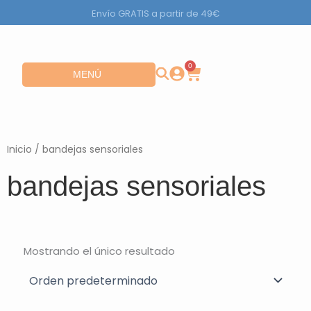
Ir
Envío GRATIS a partir de 49€
al
contenido
0
Carrito
Abrir MENÚ
MENÚ
Inicio
/ bandejas sensoriales
bandejas sensoriales
Mostrando el único resultado