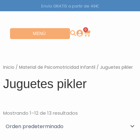
Ir
Envío GRATIS a partir de 49€
al
contenido
0
Carrito
Abrir MENÚ
MENÚ
Inicio
/
Material de Psicomotricidad Infantil
/ Juguetes pikler
Juguetes pikler
Mostrando 1–12 de 13 resultados