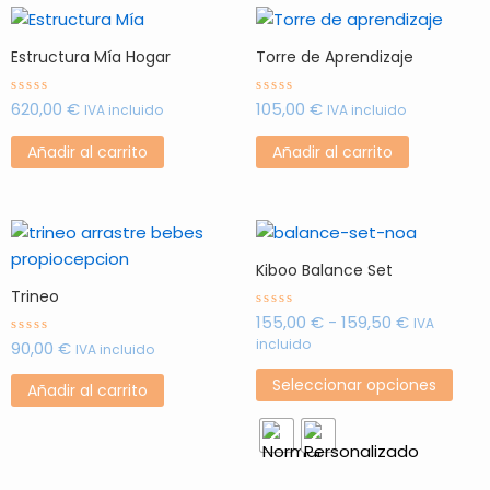
Estructura Mía Hogar
Torre de Aprendizaje
620,00
€
105,00
€
Valorado
Valorado
IVA incluido
IVA incluido
con
con
0
0
de
de
Añadir al carrito
Añadir al carrito
5
5
Rango
Este
de
prod
Kiboo Balance Set
precios:
tien
desde
Trineo
múlt
155,00 €
155,00
€
-
159,50
€
Valorado
IVA
hasta
con
vari
incluido
90,00
€
Valorado
0
IVA incluido
159,50 €
con
de
Las
0
5
Seleccionar opciones
de
opci
Añadir al carrito
5
se
pue
elegi