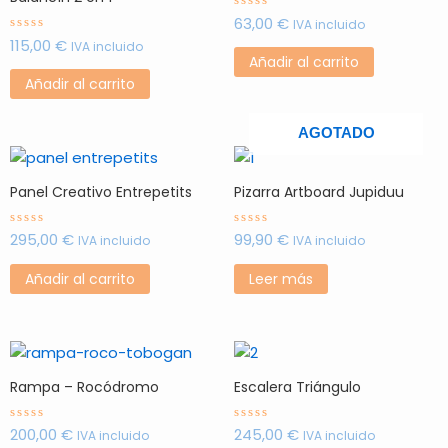
63,00
€
Valorado
IVA incluido
con
115,00
€
Valorado
0
IVA incluido
con
de
Añadir al carrito
0
5
de
Añadir al carrito
5
AGOTADO
Panel Creativo Entrepetits
Pizarra Artboard Jupiduu
295,00
€
99,90
€
Valorado
Valorado
IVA incluido
IVA incluido
con
con
0
0
de
de
Añadir al carrito
Leer más
5
5
Rampa – Rocódromo
Escalera Triángulo
200,00
€
245,00
€
Valorado
Valorado
IVA incluido
IVA incluido
con
con