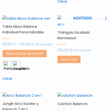
en
Clear
la
pági
Rango
Este
de
AGOTADO
de
producto
prod
Tabla Kiboo Balance
precios:
tiene
desde
Individual Personalizable
Triángulo Escalada
múltiples
60,00 €
Montessori
hasta
variantes.
60,00
€
-
64,50
€
Valorado
IVA incluido
64,50 €
con
Las
105,00
€
0
Valorado
IVA incluido
de
con
opciones
Seleccionar opciones
5
0
de
se
Leer más
5
pueden
elegir
en
Clear
la
página
de
producto
Jungle Arco Escalar y
Colchón Balancín
Balancín 2 en 1