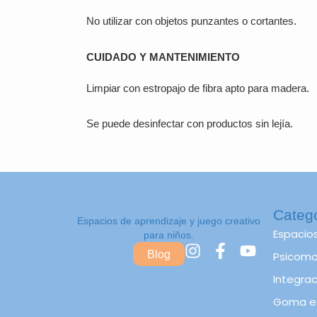
No utilizar con objetos punzantes o cortantes.
CUIDADO Y MANTENIMIENTO
Limpiar con estropajo de fibra apto para madera.
Se puede desinfectar con productos sin lejía.
Categ
Espacios de aprendizaje y juego creativo
Espacio
para niños.
I
F
Y
Blog
Psicomot
n
a
o
s
c
u
Integrac
t
e
t
Goma e
a
b
u