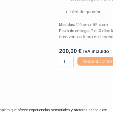
Fácil de guardar.
120 cm x 55,4 cm
Medidas:
7 a 10 días 
Plazo de entrega:
Para ventas fuera de España
200,00
€
IVA incluido
Rampa
Añadir al carrito
-
Rocódromo
cantidad
Descripción
leto que ofrece experiencias sensoriales y motoras esenciales: