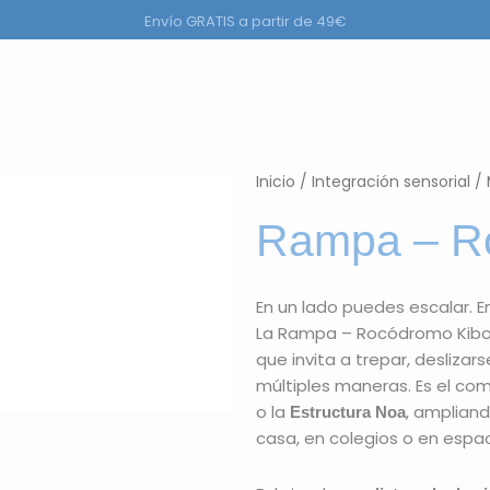
Envío GRATIS a partir de 49€
ductos
Inicio
/
Integración sensorial
/
Rampa – R
En un lado puedes escalar. En
La Rampa – Rocódromo Kiboo
que invita a trepar, deslizars
múltiples maneras. Es el c
o la
, ampliand
Estructura Noa
casa, en colegios o en espa