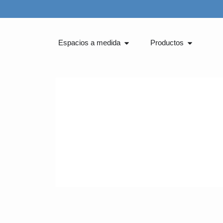
Ir
al
contenido
Abrir Espacios a medida
Abrir Pro
Espacios a medida
Productos