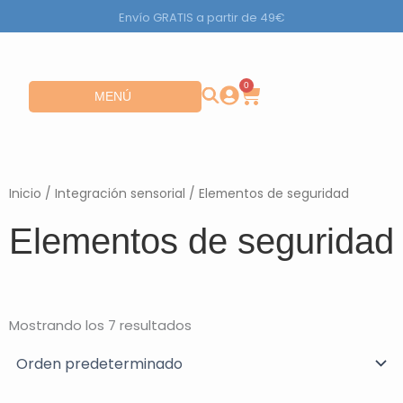
Ir
Envío GRATIS a partir de 49€
al
contenido
0
Carrito
Abrir MENÚ
MENÚ
Inicio
/
Integración sensorial
/ Elementos de seguridad
Elementos de seguridad
Mostrando los 7 resultados