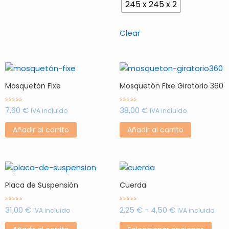
245 x 245 x 2
Clear
Mosquetón Fixe
Mosquetón Fixe Giratorio 360
7,60
€
38,00
€
Valorado
Valorado
IVA incluido
IVA incluido
con
con
0
0
de
de
Añadir al carrito
Añadir al carrito
5
5
Rango
Este
de
prod
Placa de Suspensión
Cuerda
precios:
tien
desde
múlt
2,25 €
31,00
€
2,25
€
-
4,50
€
Valorado
Valorado
IVA incluido
IVA incluido
hasta
con
con
vari
0
0
4,50 €
de
de
Las