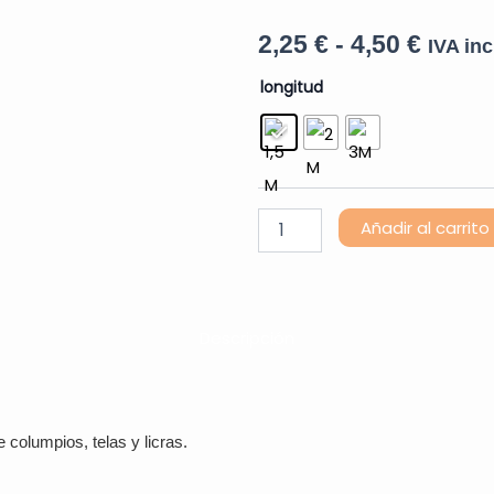
Rang
2,25
€
-
4,50
€
IVA inc
Cuerda
de
longitud
cantidad
preci
desde
2,25 €
Añadir al carrito
hasta
4,50 €
Descripción
 columpios, telas y licras.