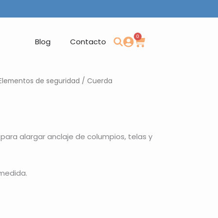
0
Carrito
Blog
Contacto
Elementos de seguridad
/ Cuerda
ara alargar anclaje de columpios, telas y
 medida.