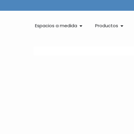
Ir
al
contenido
Abrir Espacios a medida
Abrir 
Espacios a medida
Productos