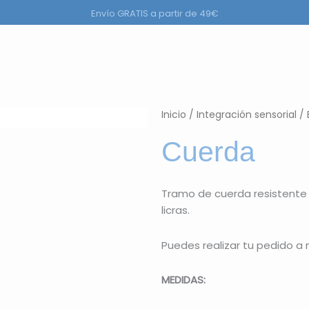
Envío GRATIS a partir de 49€
Productos
Inicio
/
Integración sensorial
/
Cuerda
Tramo de cuerda resistente p
licras.
Puedes realizar tu pedido a
MEDIDAS: