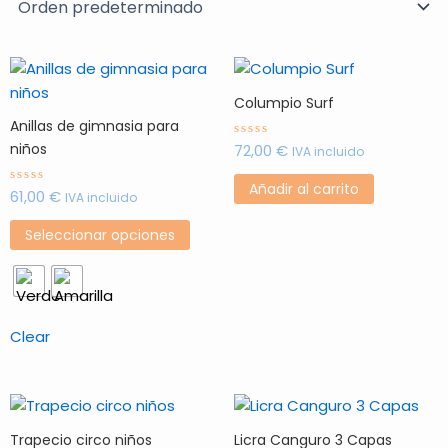
Este
producto
Columpio Surf
tiene
Anillas de gimnasia para
múltiples
niños
72,00
€
Valorado
IVA incluido
con
variantes.
0
de
Las
Añadir al carrito
61,00
€
Valorado
5
IVA incluido
con
opciones
0
de
se
Seleccionar opciones
5
pueden
elegir
en
la
Clear
página
de
producto
Trapecio circo niños
Licra Canguro 3 Capas