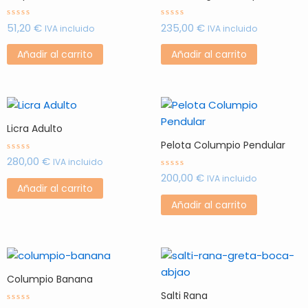
51,20
€
235,00
€
Valorado
Valorado
IVA incluido
IVA incluido
con
con
0
0
de
de
Añadir al carrito
Añadir al carrito
5
5
Licra Adulto
Pelota Columpio Pendular
280,00
€
Valorado
IVA incluido
con
200,00
€
0
Valorado
IVA incluido
de
con
Añadir al carrito
5
0
de
Añadir al carrito
5
Columpio Banana
Salti Rana