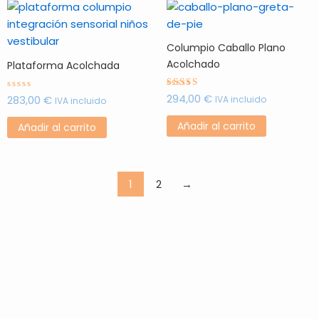
de
prod
Columpio Caballo Plano
Acolchado
Plataforma Acolchada
294,00
€
Valorado
283,00
€
Valorado
IVA incluido
IVA incluido
con
con
5
0
de 5
de
Añadir al carrito
Añadir al carrito
5
1
2
→