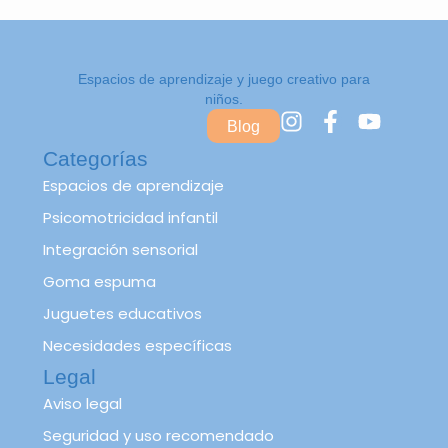
Espacios de aprendizaje y juego creativo para
niños.
I
F
Y
Blog
n
a
o
Categorías
s
c
u
t
e
t
Espacios de aprendizaje
a
b
u
Psicomotricidad infantil
g
o
b
Integración sensorial
r
o
e
a
k
Goma espuma
m
-
Juguetes educativos
f
Necesidades específicas
Legal
Aviso legal
Seguridad y uso recomendado