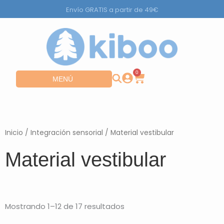
Ir
Envío GRATIS a partir de 49€
al
contenido
0
Carrito
Abrir MENÚ
MENÚ
Inicio
/
Integración sensorial
/ Material vestibular
Material vestibular
Mostrando 1–12 de 17 resultados