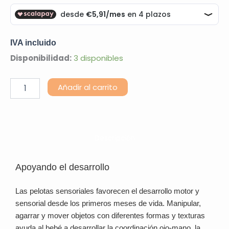
IVA incluido
Pelotas
Disponibilidad:
3 disponibles
Sensoriales
Baby
Alternative:
Añadir al carrito
cantidad
Descripción
Apoyando el desarrollo
Las pelotas sensoriales favorecen el desarrollo motor y
sensorial desde los primeros meses de vida. Manipular,
agarrar y mover objetos con diferentes formas y texturas
ayuda al bebé a desarrollar la coordinación ojo-mano, la