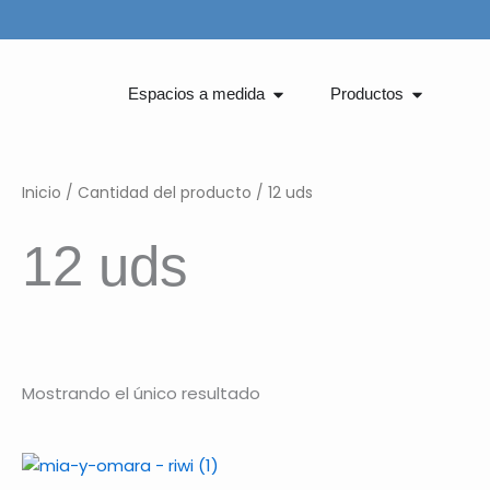
Ir
al
contenido
Abrir Espacios a medida
Abrir Pro
Espacios a medida
Productos
Inicio
/ Cantidad del producto / 12 uds
12 uds
Mostrando el único resultado
Rango
Este
de