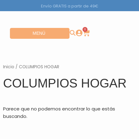
Ir
Envío GRATIS a partir de 49€
al
contenido
0
Carrito
Abrir MENÚ
MENÚ
Inicio
/ COLUMPIOS HOGAR
COLUMPIOS HOGAR
Parece que no podemos encontrar lo que estás
buscando.