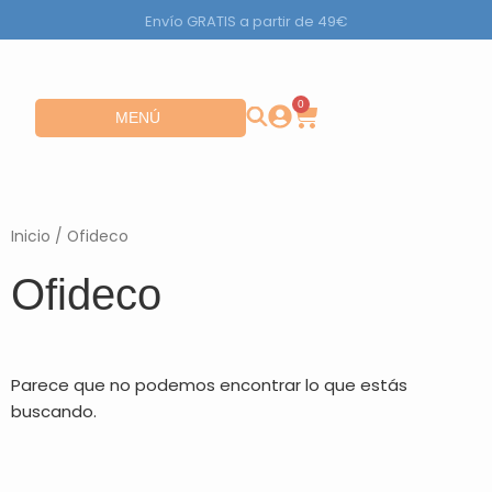
Ir
Envío GRATIS a partir de 49€
al
contenido
0
Carrito
Abrir MENÚ
MENÚ
Inicio
/ Ofideco
Ofideco
Parece que no podemos encontrar lo que estás
buscando.