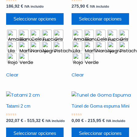
múltiples
múl
Valorado
Valorado
186,92
€
275,90
€
IVA incluido
IVA incluido
variantes.
var
con
con
0
0
Las
Las
de
de
Seleccionar opciones
Seleccionar opciones
5
5
opciones
opc
se
se
pueden
pu
elegir
ele
en
en
la
la
página
pág
Clear
Clear
de
de
producto
pro
Rango
Este
Rango
Est
de
de
producto
pro
precios:
precios:
Tatami 2 cm
Túnel de Goma espuma Mini
tiene
tie
desde
desde
202,07 €
0,00 €
múltiples
múl
hasta
hasta
Valorado
Valorado
202,07
€
-
515,32
€
0,00
€
-
215,95
€
IVA incluido
IVA incluido
variantes.
var
con
con
515,32 €
215,95 €
0
0
Las
Las
de
de
Seleccionar opciones
Seleccionar opciones
5
5