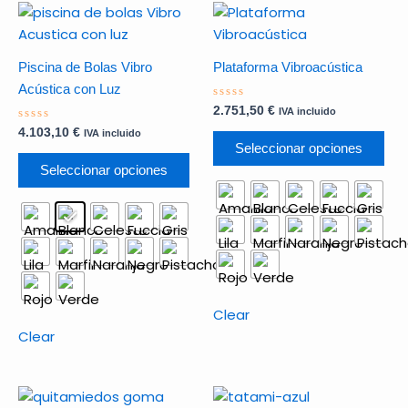
Este
Est
producto
pro
tiene
tie
Piscina de Bolas Vibro
Plataforma Vibroacústica
múltiples
múl
Acústica con Luz
variantes.
var
Valorado
2.751,50
€
IVA incluido
Las
Las
con
Valorado
0
4.103,10
€
IVA incluido
opciones
opc
con
de
Seleccionar opciones
0
5
se
se
de
Seleccionar opciones
5
pueden
pu
elegir
ele
en
en
la
la
página
pág
de
de
Clear
producto
pro
Clear
Este
Est