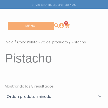
Ir
Envío GRATIS a partir de 49€
al
contenido
0
Carrito
Abrir MENÚ
MENÚ
Inicio
/ Color Paleta PVC del producto / Pistacho
Pistacho
Mostrando los 8 resultados