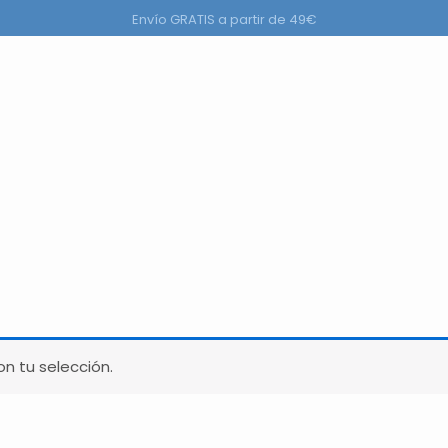
Envío GRATIS a partir de 49€
ductos
n tu selección.