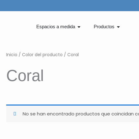
Ir
al
contenido
Abrir Espacios a medida
Abrir Pro
Espacios a medida
Productos
Inicio
/ Color del producto / Coral
Coral
No se han encontrado productos que coincidan co