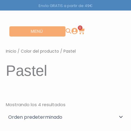
Ir
Envío GRATIS a partir de 49€
al
contenido
0
Carrito
Abrir MENÚ
MENÚ
Inicio
/ Color del producto / Pastel
Pastel
Mostrando los 4 resultados