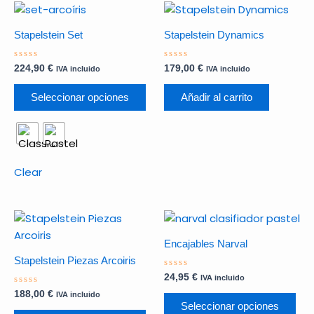
Este
producto
Stapelstein Set
Stapelstein Dynamics
tiene
múltiples
Valorado
Valorado
224,90
€
179,00
€
IVA incluido
IVA incluido
variantes.
con
con
0
0
Las
de
de
Seleccionar opciones
Añadir al carrito
5
5
opciones
se
pueden
elegir
Clear
en
la
página
Este
Est
de
producto
pro
producto
Encajables Narval
tiene
tie
Stapelstein Piezas Arcoiris
múltiples
múl
Valorado
24,95
€
IVA incluido
variantes.
var
con
Valorado
0
188,00
€
IVA incluido
Las
Las
con
de
Seleccionar opciones
0
5