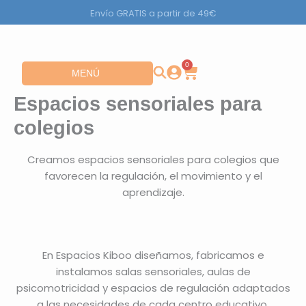
Ir
Envío GRATIS a partir de 49€
al
contenido
0
Carrito
Abrir MENÚ
MENÚ
Espacios sensoriales para
colegios
Creamos espacios sensoriales para colegios que
favorecen la regulación, el movimiento y el
aprendizaje.
En Espacios Kiboo diseñamos, fabricamos e
instalamos salas sensoriales, aulas de
psicomotricidad y espacios de regulación adaptados
a las necesidades de cada centro educativo.