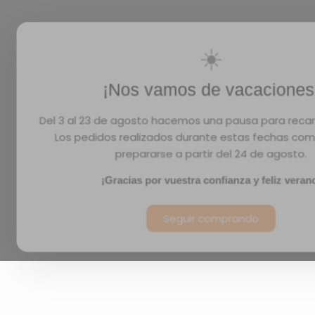
☀️
¡Nos vamos de vacaciones
Del 3 al 23 de agosto hacemos una pausa para recar
Los pedidos realizados durante estas fechas co
prepararse a partir del 24 de agosto.
¡Gracias por vuestra confianza y feliz veran
Seguir comprando