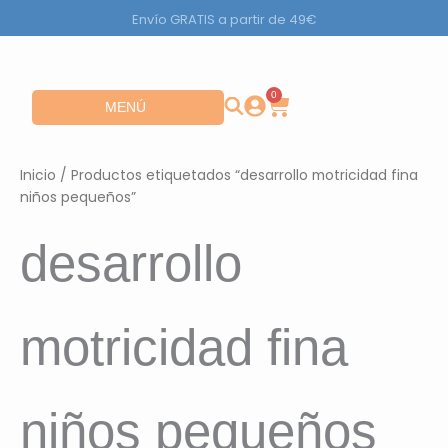
Ir
Envío GRATIS a partir de 49€
al
contenido
0
Carrito
Abrir MENÚ
MENÚ
Inicio
/ Productos etiquetados “desarrollo motricidad fina
niños pequeños”
desarrollo
motricidad fina
niños pequeños