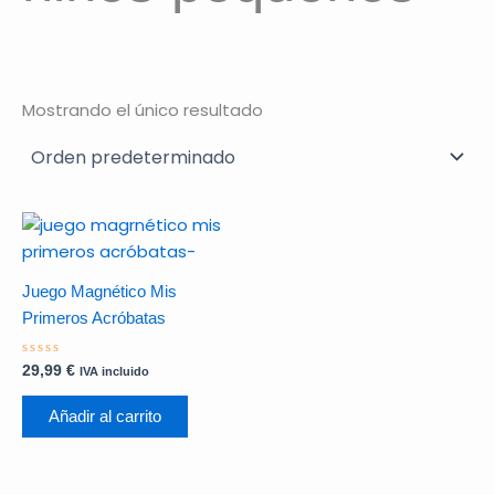
Mostrando el único resultado
Juego Magnético Mis
Primeros Acróbatas
Valorado
29,99
€
IVA incluido
con
0
de
Añadir al carrito
5