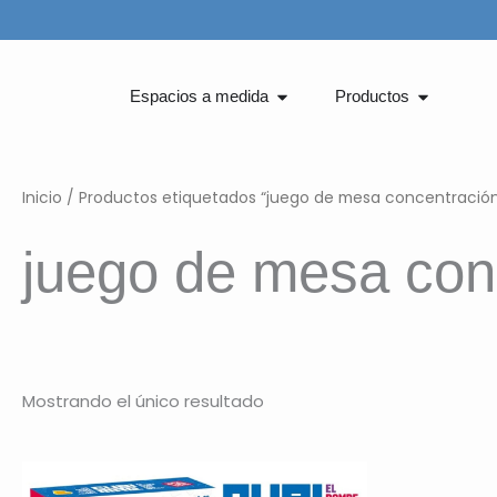
Ir
al
contenido
Abrir Espacios a medida
Abrir Pro
Espacios a medida
Productos
Inicio
/ Productos etiquetados “juego de mesa concentració
juego de mesa con
Mostrando el único resultado