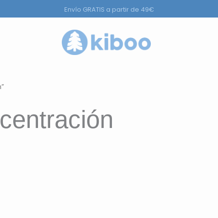
Envío GRATIS a partir de 49€
ductos
n”
centración