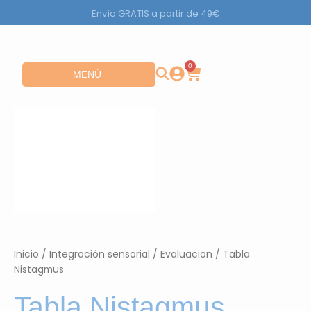
Ir
Envío GRATIS a partir de 49€
al
contenido
0
Carrito
Abrir MENÚ
MENÚ
Inicio
/
Integración sensorial
/
Evaluacion
/ Tabla
Nistagmus
Tabla Nistagmus