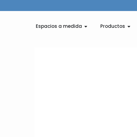
Ir
al
contenido
Abrir Espacios a medid
Abri
Espacios a medida
Productos