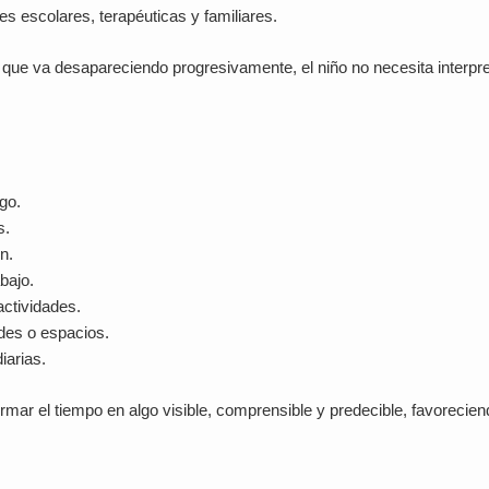
s escolares, terapéuticas y familiares.
o que va desapareciendo progresivamente, el niño no necesita interpr
ego.
s.
n.
bajo.
actividades.
des o espacios.
iarias.
mar el tiempo en algo visible, comprensible y predecible, favoreciendo