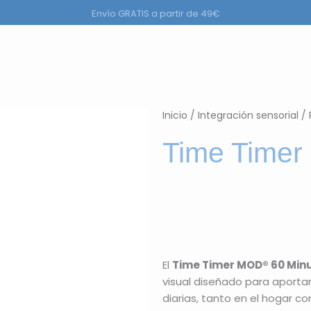
Envío GRATIS a partir de 49€
a
r Productos
Inicio
/
Integración sensorial
/
Time Time
El
Time Timer MOD® 60 Minu
visual diseñado para aportar
diarias, tanto en el hogar co