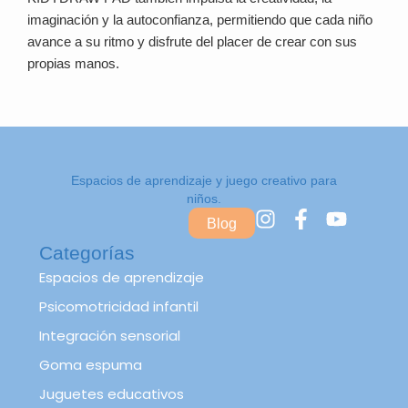
imaginación y la autoconfianza, permitiendo que cada niño
avance a su ritmo y disfrute del placer de crear con sus
propias manos.
Espacios de aprendizaje y juego creativo para
niños.
I
F
Y
Blog
n
a
o
Categorías
s
c
u
t
e
t
Espacios de aprendizaje
a
b
u
Psicomotricidad infantil
g
o
b
Integración sensorial
r
o
e
a
k
Goma espuma
m
-
Juguetes educativos
f