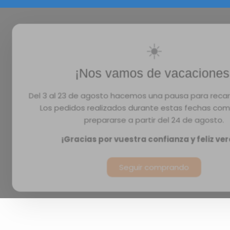
☀️
¡Nos vamos de vacaciones
Del 3 al 23 de agosto hacemos una pausa para recar
Los pedidos realizados durante estas fechas co
prepararse a partir del 24 de agosto.
¡Gracias por vuestra confianza y feliz ve
Seguir comprando