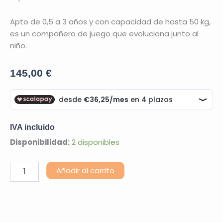
Apto de 0,5 a 3 años y con capacidad de hasta 50 kg,
es un compañero de juego que evoluciona junto al
niño.
145,00
€
IVA incluido
Baby
Disponibilidad:
2 disponibles
Walker
3
Alternative:
Añadir al carrito
en
1
cantidad
Descripción