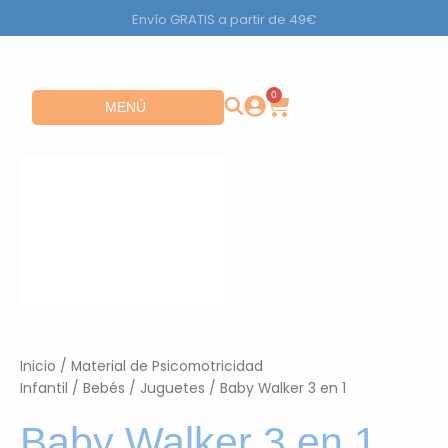
Ir
Envío GRATIS a partir de 49€
al
contenido
0
Carrito
Abrir MENÚ
MENÚ
Inicio
/
Material de Psicomotricidad
Infantil
/
Bebés
/
Juguetes
/ Baby Walker 3 en 1
Baby Walker 3 en 1