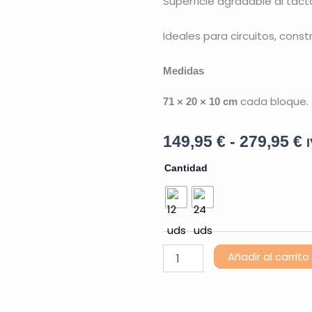
Superficie agradable al tacto
Ideales para circuitos, constr
Medidas
cada bloque.
71 × 20 × 10 cm
R
149,95
€
-
279,95
€
d
Bloques
Cantidad
de
p
Goma
Espuma
d
RIWI
cantidad
1
Añadir al carrito
h
2