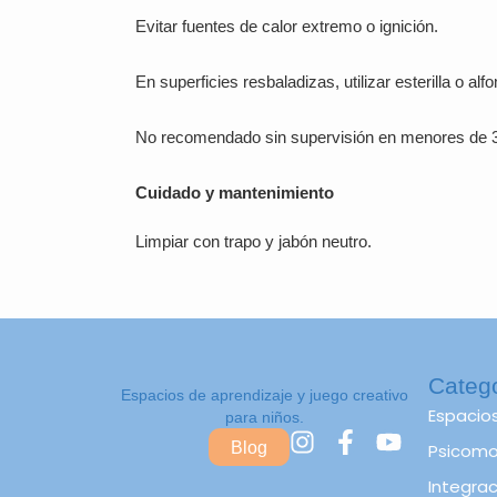
Evitar fuentes de calor extremo o ignición.
En superficies resbaladizas, utilizar esterilla o alf
No recomendado sin supervisión en menores de 3
Cuidado y mantenimiento
Limpiar con trapo y jabón neutro.
Categ
Espacios de aprendizaje y juego creativo
Espacio
para niños.
I
F
Y
Blog
Psicomot
n
a
o
s
c
u
Integrac