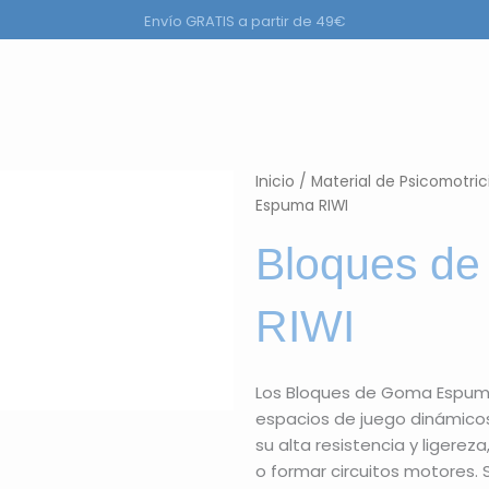
Envío GRATIS a partir de 49€
ductos
Inicio
/
Material de Psicomotrici
Espuma RIWI
Bloques d
RIWI
Los Bloques de Goma Espuma
espacios de juego dinámicos
su alta resistencia y ligereza
o formar circuitos motores.