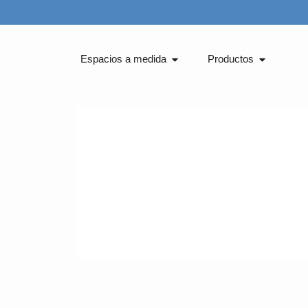
Ir
al
contenido
Abrir Espacios a medida
Abrir Pro
Espacios a medida
Productos