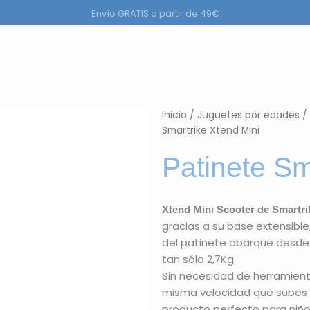
Envío GRATIS a partir de 49€
ductos
Inicio
/
Juguetes por edades
/
Smartrike Xtend Mini
Patinete Sm
Xtend Mini Scooter de Smartri
gracias a su base extensible
del patinete abarque desde 
tan sólo 2,7Kg.
Sin necesidad de herramienta
misma velocidad que subes y 
producto perfecto para niño