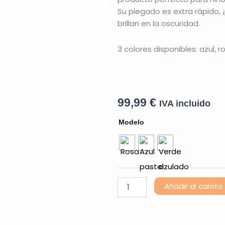
Su plegado es extra rápido, 
brillan en la oscuridad.
3 colores disponibles: azul, 
99,99
€
IVA incluido
Patinete
Modelo
Smartrike
Xtend
Mini
cantidad
Añadir al carrito