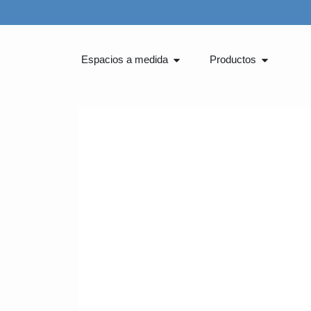
Ir
al
contenido
Abrir Espacios a medida
Abrir Pro
Espacios a medida
Productos