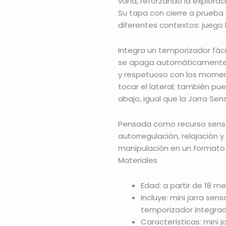
varía, reforzando la explora
Su tapa con cierre a prueba
diferentes contextos: juego l
Integra un temporizador fácil
se apaga automáticamente a
y respetuoso con los moment
tocar el lateral; también p
abajo, igual que la Jarra Senso
Pensada como recurso senso
autorregulación, relajación y
manipulación en un formato 
Materiales
Edad: a partir de 18 me
Incluye: mini jarra sen
temporizador integrado
Características: mini 