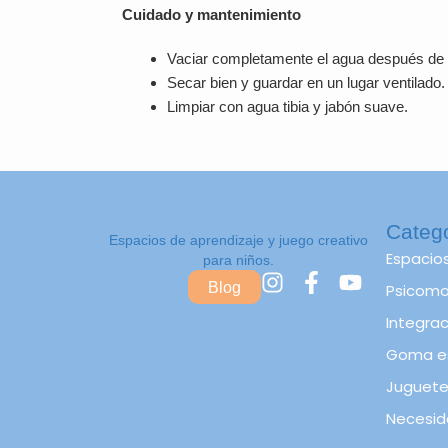
Cuidado y mantenimiento
Vaciar completamente el agua después de
Secar bien y guardar en un lugar ventilado.
Limpiar con agua tibia y jabón suave.
Categ
Espacios de aprendizaje y juego creativo
Espacio
para niños.
I
F
Y
Blog
Psicomot
n
a
o
s
c
u
Integrac
t
e
t
Goma e
a
b
u
Juguete
g
o
b
r
o
e
Necesid
a
k