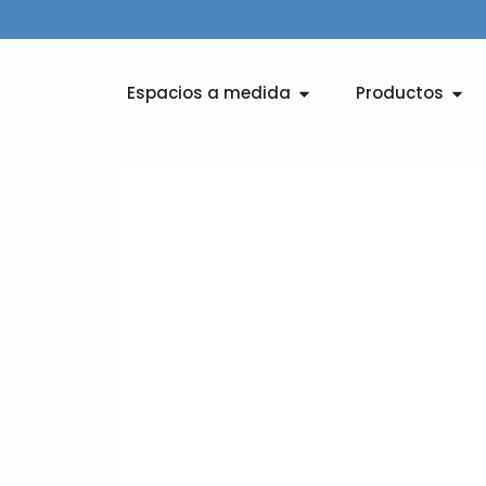
Ir
al
contenido
Abrir Espacios a medid
Abri
Espacios a medida
Productos