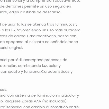
ción sensorial y la comprensión causa-efecto.
 de derrames permite un uso seguro en
ibre, viajes o rutinas de descanso.
 de usar: la luz se atenúa tras 10 minutos y
 los 15, favoreciendo un uso más duradero
os de calma. Para reactivarlo, basta con
uede apagarse al instante colocándolo boca
rial original.
rial portátil, acompaña procesos de
 atención, combinando luz, color y
compacto y funcional.Características y
ses.
sorial con sistema de iluminación multicolor y
. Requiere 2 pilas AAA (no incluidas).
jarra sensorial con cambio automático entre