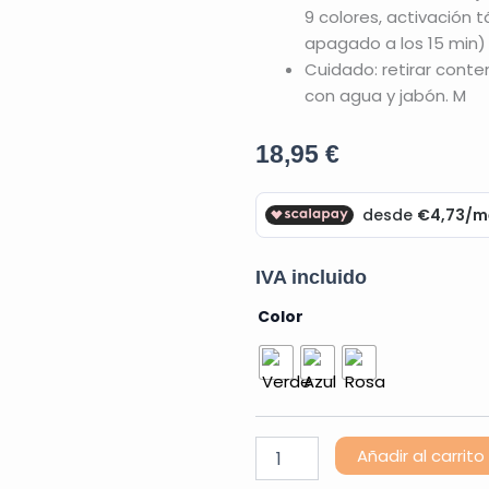
9 colores, activación t
apagado a los 15 min)
Cuidado: retirar conten
con agua y jabón. M
18,95
€
IVA incluido
Jarra
Color
GloPals
MINI
cantidad
Añadir al carrito