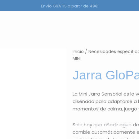
Envío GRATIS a partir de 49€
a
r Productos
Inicio
/
Necesidades específic
MINI
Jarra GloPa
La Mini Jarra Sensorial es la
diseñada para adaptarse a 
momentos de calma, juego y
Solo hay que añadir agua del g
cambie automáticamente entre