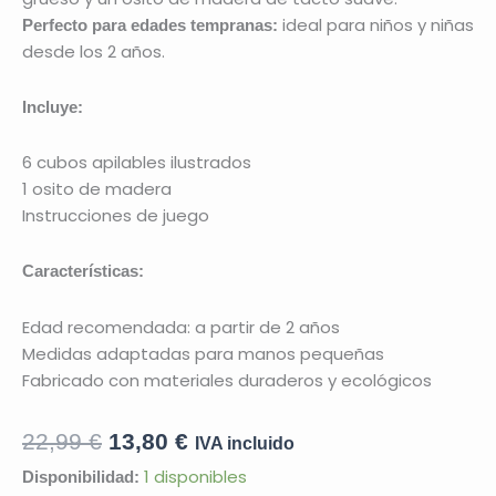
ideal para niños y niñas
Perfecto para edades tempranas:
desde los 2 años.
Incluye:
6 cubos apilables ilustrados
1 osito de madera
Instrucciones de juego
Características:
Edad recomendada: a partir de 2 años
Medidas adaptadas para manos pequeñas
Fabricado con materiales duraderos y ecológicos
El
El
22,99
€
13,80
€
IVA incluido
precio
precio
Juego
1 disponibles
Disponibilidad: