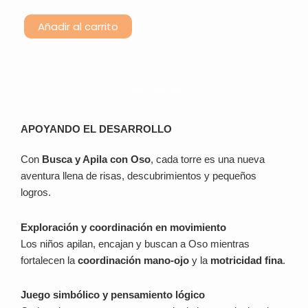
de
original
actual
Mesa
Añadir al carrito
¿
era:
es:
Dónde
22,99 €.
13,80 €.
está
Oso?
cantidad
Descripción
APOYANDO EL DESARROLLO
Con
Busca y Apila con Oso
, cada torre es una nueva
aventura llena de risas, descubrimientos y pequeños
logros.
Exploración y coordinación en movimiento
Los niños apilan, encajan y buscan a Oso mientras
fortalecen la
coordinación mano-ojo
y la
motricidad fina
.
Juego simbólico y pensamiento lógico