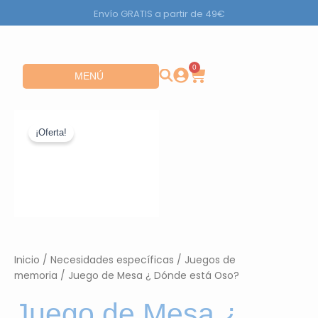
Ir
Envío GRATIS a partir de 49€
al
contenido
0
Carrito
Abrir MENÚ
MENÚ
¡Oferta!
Inicio
/
Necesidades específicas
/
Juegos de
memoria
/ Juego de Mesa ¿ Dónde está Oso?
Juego de Mesa ¿