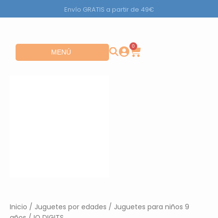
Ir
Envío GRATIS a partir de 49€
al
contenido
0
Carrito
Abrir MENÚ
MENÚ
Inicio
/
Juguetes por edades
/
Juguetes para niños 9
años
/ IQ DIGITS