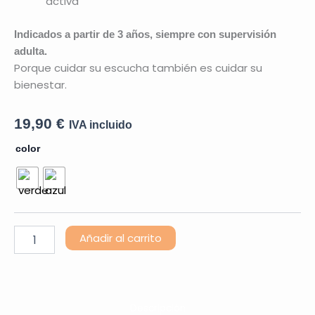
activa
Indicados a partir de 3 años, siempre con supervisión
adulta.
Porque cuidar su escucha también es cuidar su
bienestar.
19,90
€
IVA incluido
Cascos
color
Cancelación
Sonido
cantidad
Añadir al carrito
Descripción