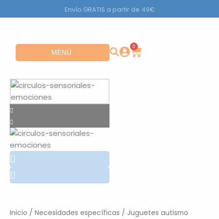
Ir
Envío GRATIS a partir de 49€
al
contenido
0
Carrito
Abrir MENÚ
MENÚ
Inicio
/
Necesidades específicas
/
Juguetes autismo