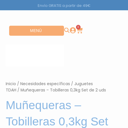
Ir
Envío GRATIS a partir de 49€
al
contenido
0
Carrito
Abrir MENÚ
MENÚ
Inicio
/
Necesidades específicas
/
Juguetes
TDAH
/ Muñequeras – Tobilleras 0,3kg Set de 2 uds
Muñequeras –
Tobilleras 0,3kg Set