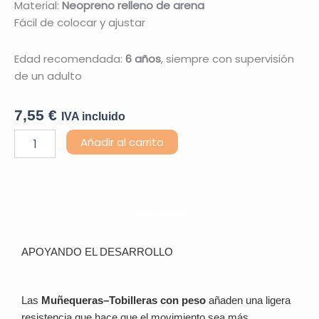
Material:
Neopreno relleno de arena
Fácil de colocar y ajustar
Edad recomendada:
6 años
, siempre con supervisión
de un adulto
7,55
€
IVA incluido
Muñequeras
Añadir al carrito
-
Tobilleras
0,3kg
Set
de
Descripción
2
uds
cantidad
APOYANDO EL DESARROLLO
Las
Muñequeras–Tobilleras con peso
añaden una ligera
resistencia que hace que el movimiento sea más