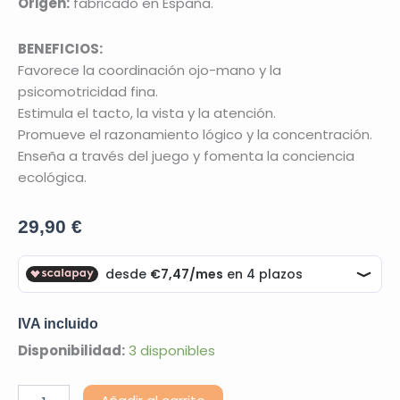
Origen:
fabricado en España.
BENEFICIOS:
Favorece la coordinación ojo-mano y la
psicomotricidad fina.
Estimula el tacto, la vista y la atención.
Promueve el razonamiento lógico y la concentración.
Enseña a través del juego y fomenta la conciencia
ecológica.
29,90
€
IVA incluido
Árbol
Disponibilidad:
3 disponibles
Sensorial
Encajable
Alternative: