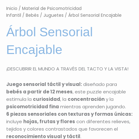
Inicio
/
Material de Psicomotricidad
Infantil
/
Bebés
/
Juguetes
/ Árbol Sensorial Encajable
Árbol Sensorial
Encajable
¡DESCUBRIR EL MUNDO A TRAVÉS DEL TACTO Y LA VISTA!
Juego sensorial táctil y visual:
diseñado para
bebés a partir de 12 meses
, este puzzle encajable
estimula la
curiosidad
, la
concentración
y la
psicomotricidad fina
mientras aprenden jugando.
6 piezas sensoriales con texturas y formas únicas:
incluye
hojas, frutas y flores
con diferentes relieves,
tejidos y colores contrastados que favorecen el
reconocimiento visual y táctil
.