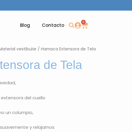
0
Carrito
Blog
Contacto
Material vestibular
/ Hamaca Extensora de Tela
ensora de Tela
ravedad,
 extensora del cuello
o un columpio,
suavemente y relajarnos