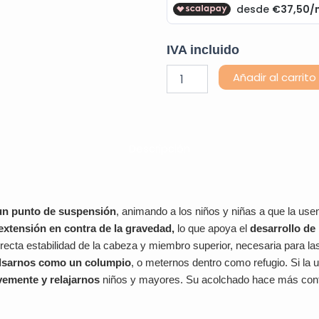
IVA incluido
Hamaca
Añadir al carrito
Extensora
de
Tela
cantidad
Descripción
un punto de suspensión
, animando a los niños y niñas a que la us
extensión en contra de la gravedad,
lo que apoya el
desarrollo de
recta estabilidad de la cabeza y miembro superior, necesaria para la
lsarnos como un columpio
, o meternos dentro como refugio. Si l
emente y relajarnos
niños y mayores. Su acolchado hace más conf