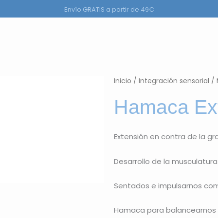
Envío GRATIS a partir de 49€
a
r Productos
Inicio
/
Integración sensorial
/
Hamaca Ext
Extensión en contra de la g
Desarrollo de la musculatura
Sentados e impulsarnos com
Hamaca para balancearnos 