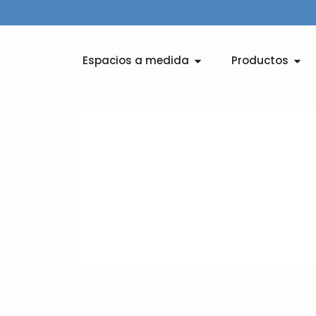
Ir
al
contenido
Abrir Espacios a medid
Abri
Espacios a medida
Productos