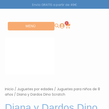
Ir
Envío GRATIS a partir de 49€
al
contenido
0
Carrito
Abrir MENÚ
MENÚ
Inicio
/
Juguetes por edades
/
Juguetes para niños de 8
años
/ Diana y Dardos Dino Scratch
Diana y Dardos Dino