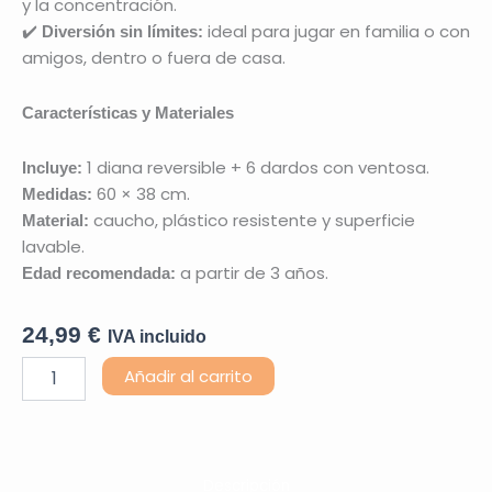
y la concentración.
✔️
ideal para jugar en familia o con
Diversión sin límites:
amigos, dentro o fuera de casa.
Características y Materiales
1 diana reversible + 6 dardos con ventosa.
Incluye:
60 × 38 cm.
Medidas:
caucho, plástico resistente y superficie
Material:
lavable.
a partir de 3 años.
Edad recomendada:
24,99
€
IVA incluido
Diana
Añadir al carrito
y
Dardos
Dino
Scratch
cantidad
Descripción