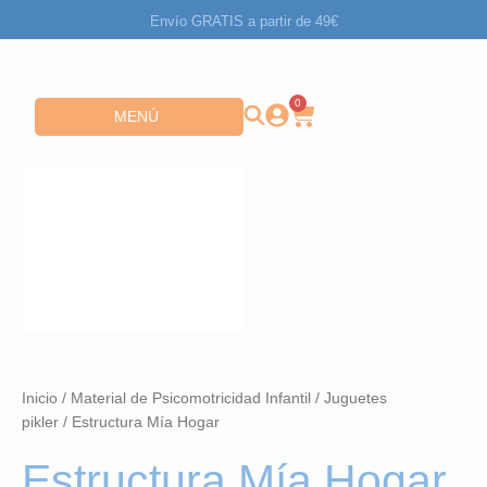
Ir
Envío GRATIS a partir de 49€
al
contenido
0
Carrito
Abrir MENÚ
MENÚ
Inicio
/
Material de Psicomotricidad Infantil
/
Juguetes
pikler
/ Estructura Mía Hogar
Estructura Mía Hogar