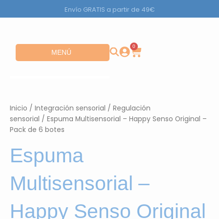
Ir
Envío GRATIS a partir de 49€
al
contenido
0
Carrito
Abrir MENÚ
MENÚ
Inicio
/
Integración sensorial
/
Regulación
sensorial
/ Espuma Multisensorial – Happy Senso Original –
Pack de 6 botes
Espuma
Multisensorial –
Happy Senso Original