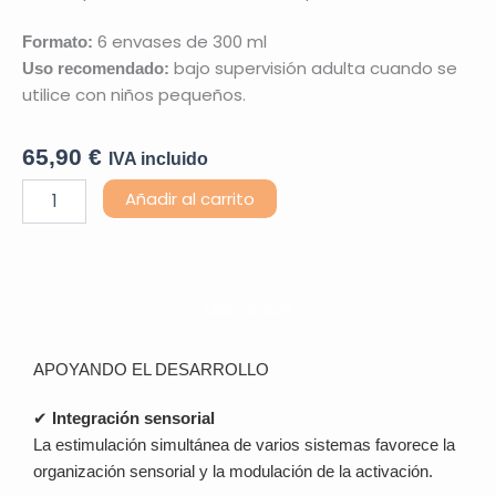
6 envases de 300 ml
Formato:
bajo supervisión adulta cuando se
Uso recomendado:
utilice con niños pequeños.
65,90
€
IVA incluido
Espuma
Añadir al carrito
Multisensorial
–
Happy
Senso
Original
Descripción
–
Pack
de
APOYANDO EL DESARROLLO
6
botes
✔
Integración sensorial
cantidad
La estimulación simultánea de varios sistemas favorece la
organización sensorial y la modulación de la activación.