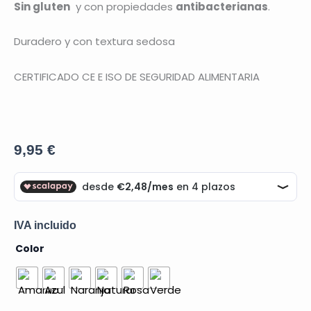
Sin gluten
y con propiedades
antibacterianas
.
Duradero y con textura sedosa
CERTIFICADO CE E ISO DE SEGURIDAD ALIMENTARIA
9,95
€
IVA incluido
Arena
Color
Mágica
Colores
500
g.