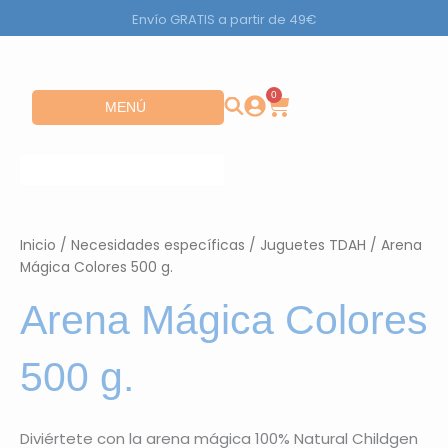
Ir
Envío GRATIS a partir de 49€
al
contenido
0
Carrito
Abrir MENÚ
MENÚ
Inicio
/
Necesidades específicas
/
Juguetes TDAH
/ Arena
Mágica Colores 500 g.
Arena Mágica Colores
500 g.
Diviértete con la arena mágica 100% Natural Childgen