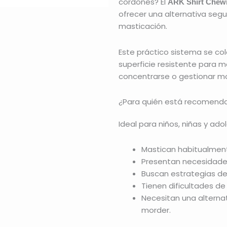
cordones? El
ARK Shirt Chew
ofrecer una alternativa segu
masticación.
Este práctico sistema se co
superficie resistente para m
concentrarse o gestionar mo
¿Para quién está recomend
Ideal para niños, niñas y ad
Mastican habitualment
Presentan necesidade
Buscan estrategias de
Tienen dificultades de
Necesitan una alterna
morder.