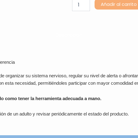
ARK
Añadir al carrito
Shirt
Chewing
Pack
–
Mordedor
Descripción
collar
cantidad
erencia
 organizar su sistema nervioso, regular su nivel de alerta o afrontar
on esta necesidad, permitiéndoles participar con mayor comodidad en
llo como tener la herramienta adecuada a mano.
ión de un adulto y revisar periódicamente el estado del producto.