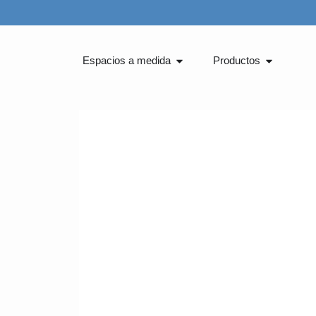
Ir
al
contenido
Abrir Espacios a medida
Abrir Pro
Espacios a medida
Productos