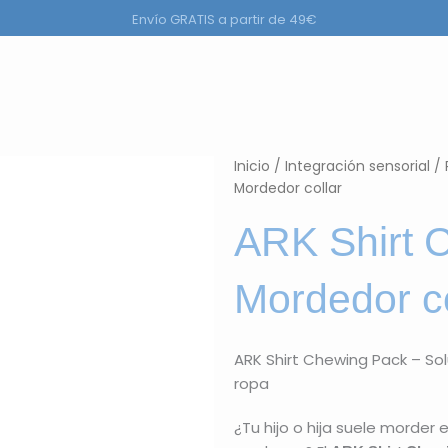
Envío GRATIS a partir de 49€
ductos
Inicio
/
Integración sensorial
/
Mordedor collar
ARK Shirt 
Mordedor co
ARK Shirt Chewing Pack – So
ropa
¿Tu hijo o hija suele morder