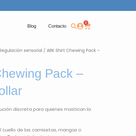
0
Carrito
Blog
Contacto
Regulación sensorial
/ ARK Shirt Chewing Pack –
Chewing Pack –
llar
lución discreta para quienes mastican la
 el cuello de las camisetas, mangas o