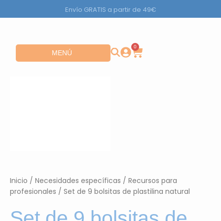
Ir
Envío GRATIS a partir de 49€
al
contenido
0
Carrito
Abrir MENÚ
MENÚ
Inicio
/
Necesidades específicas
/
Recursos para
profesionales
/ Set de 9 bolsitas de plastilina natural
Set de 9 bolsitas de