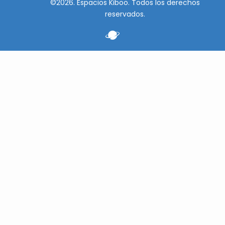
©2026. Espacios Kiboo. Todos los derechos
reservados.
☀️
¡Nos vamos de vacaciones
Del 3 al 23 de agosto hacemos una pausa para recar
Los pedidos realizados durante estas fechas co
prepararse a partir del 24 de agosto.
¡Gracias por vuestra confianza y feliz veran
Seguir comprando