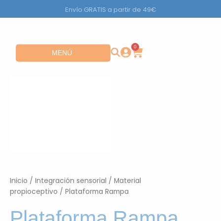
Ir
Envío GRATIS a partir de 49€
al
contenido
0
Carrito
Abrir MENÚ
MENÚ
Inicio
/
Integración sensorial
/
Material
propioceptivo
/ Plataforma Rampa
Plataforma Rampa