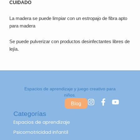
CUIDADO
La madera se puede limpiar con un estropajo de fibra apto
para madera
Se puede pulverizar con productos desinfectantes libres de
lejía.
Espacios de aprendizaje y juego creativo para
niños.
I
F
Y
Blog
n
a
o
Categorías
s
c
u
t
e
t
Espacios de aprendizaje
a
b
u
Psicomotricidad infantil
g
o
b