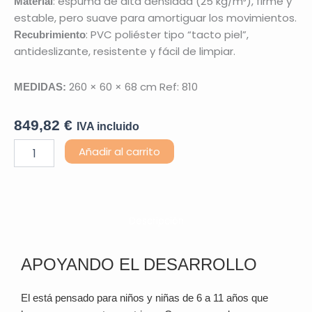
: espuma de alta densidad (25 kg/m³), firme y
Material
estable, pero suave para amortiguar los movimientos.
: PVC poliéster tipo “tacto piel”,
Recubrimiento
antideslizante, resistente y fácil de limpiar.
260 × 60 × 68 cm Ref: 810
MEDIDAS:
849,82
€
IVA incluido
Escalera
Añadir al carrito
Rampa
cantidad
Descripción
APOYANDO EL DESARROLLO
El está pensado para niños y niñas de 6 a 11 años que