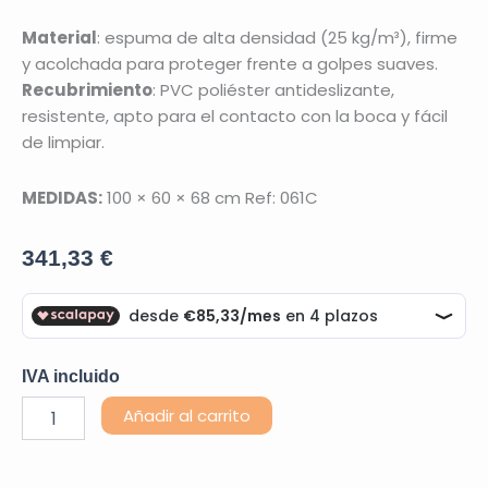
Material
: espuma de alta densidad (25 kg/m³), firme
y acolchada para proteger frente a golpes suaves.
Recubrimiento
: PVC poliéster antideslizante,
resistente, apto para el contacto con la boca y fácil
de limpiar.
MEDIDAS:
100 × 60 × 68 cm Ref: 061C
341,33
€
IVA incluido
Escalera
Alternative:
Añadir al carrito
de
Psicomotricidad
cantidad