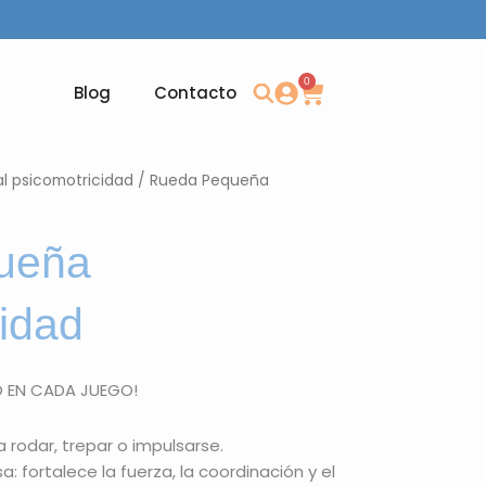
0
Carrito
Blog
Contacto
al psicomotricidad
/ Rueda Pequeña
ueña
idad
O EN CADA JUEGO!
a rodar, trepar o impulsarse.
 fortalece la fuerza, la coordinación y el