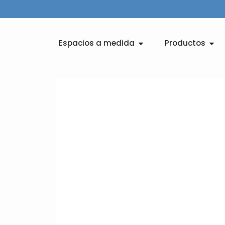
Ir
al
contenido
Abrir Espacios a medid
Abri
Espacios a medida
Productos