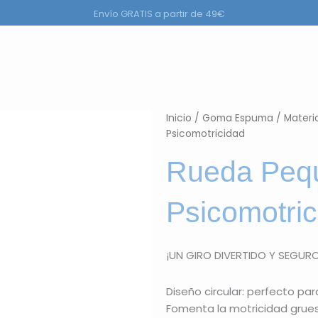
Envío GRATIS a partir de 49€
a
r Productos
Inicio
/
Goma Espuma
/
Materi
Psicomotricidad
Rueda Peq
Psicomotric
¡UN GIRO DIVERTIDO Y SEGUR
Diseño circular: perfecto par
Fomenta la motricidad gruesa: