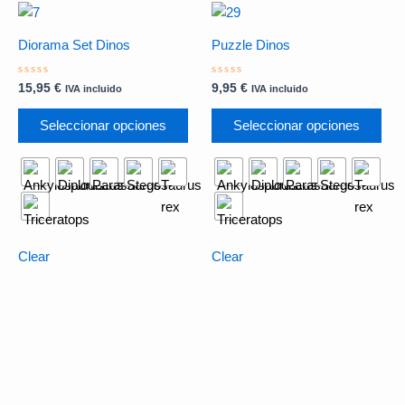
Este
Est
producto
pro
Diorama Set Dinos
Puzzle Dinos
tiene
tien
múltiples
múlt
Valorado
Valorado
15,95
€
9,95
€
IVA incluido
IVA incluido
con
con
variantes.
vari
0
0
de
de
Las
Las
Seleccionar opciones
Seleccionar opciones
5
5
opciones
opc
se
se
pueden
pue
elegir
eleg
en
en
la
la
Clear
Clear
página
pág
de
de
producto
pro