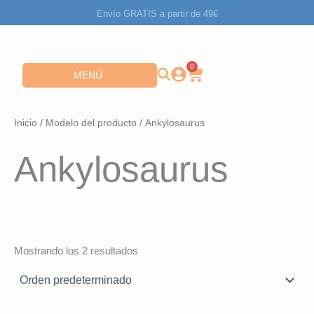
Ir
Envío GRATIS a partir de 49€
al
contenido
0
Carrito
Abrir MENÚ
MENÚ
Inicio
/ Modelo del producto / Ankylosaurus
Ankylosaurus
Mostrando los 2 resultados