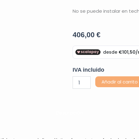
No se puede instalar en tech
406,00
€
IVA incluido
Pack
Añadir al carrito
Kiboo
Licra
Adulto
cantidad
Descripción