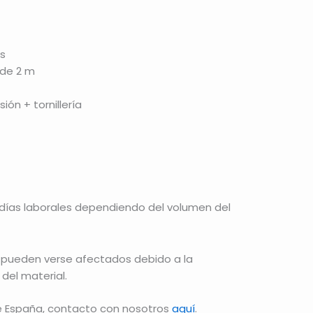
as
 de 2 m
ión + tornillería
 días laborales dependiendo del volumen del
 pueden verse afectados debido a la
del material.
e España, contacto con nosotros
aquí
.