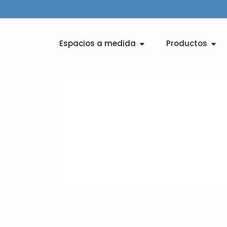
Ir
al
contenido
Abrir Espacios a medid
Abri
Espacios a medida
Productos