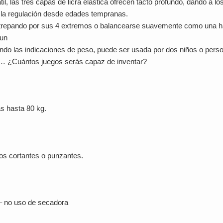
, las tres capas de licra elástica ofrecen tacto profundo, dando a lo
 la regulación desde edades tempranas.
a, trepando por sus 4 extremos o balancearse suavemente como una
 un
etando las indicaciones de peso, puede ser usada por dos niños o per
es… ¿Cuántos juegos serás capaz de inventar?
s hasta 80 kg.
tos cortantes o punzantes.
 – no uso de secadora