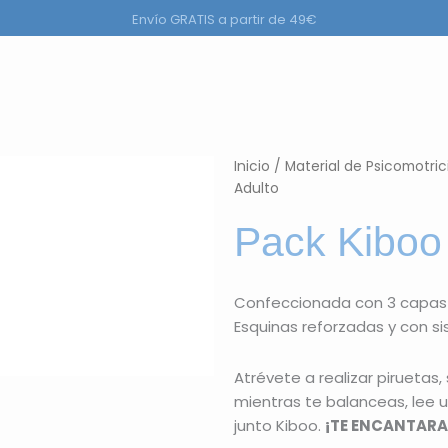
Envío GRATIS a partir de 49€
a
r Productos
Inicio
/
Material de Psicomotrici
Adulto
Pack Kiboo 
Confeccionada con 3 capas d
Esquinas reforzadas y con s
Atrévete a realizar piruetas, 
mientras te balanceas, lee u
junto Kiboo.
¡TE ENCANTARA