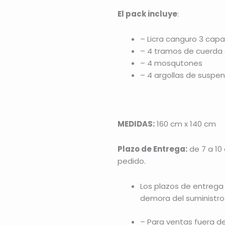
El pack incluye
:
– Licra canguro 3 cap
– 4 tramos de cuerda
– 4 mosqutones
– 4 argollas de suspens
MEDIDAS:
160 cm x 140 cm
Plazo de Entrega:
de 7 a 10
pedido.
Los plazos de entrega
demora del suministro 
– Para ventas fuera d