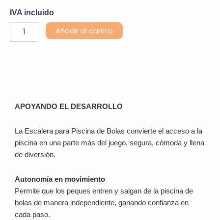
IVA incluido
Escalera
Alternative:
Añadir al carrito
para
Piscina
de
Bolas
cantidad
Descripción
APOYANDO EL DESARROLLO
La Escalera para Piscina de Bolas convierte el acceso a la
piscina en una parte más del juego, segura, cómoda y llena
de diversión.
Autonomía en movimiento
Permite que los peques entren y salgan de la piscina de
bolas de manera independiente, ganando confianza en
cada paso.