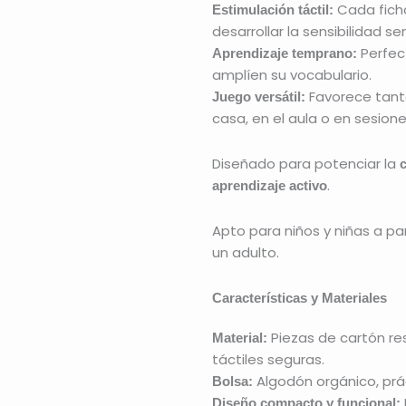
Cada ficha
Estimulación táctil:
desarrollar la sensibilidad sen
Perfec
Aprendizaje temprano:
amplíen su vocabulario.
Favorece tanto
Juego versátil:
casa, en el aula o en sesione
Diseñado para potenciar la
c
.
aprendizaje activo
Apto para niños y niñas a par
un adulto.
Características y Materiales
Piezas de cartón res
Material:
táctiles seguras.
Algodón orgánico, prá
Bolsa:
Diseño compacto y funcional: