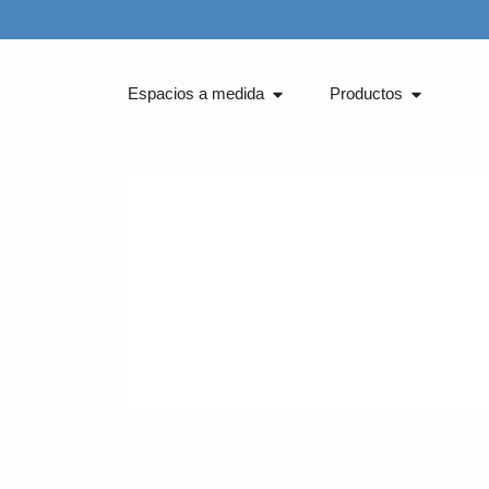
Ir
al
contenido
Abrir Espacios a medida
Abrir Pro
Espacios a medida
Productos