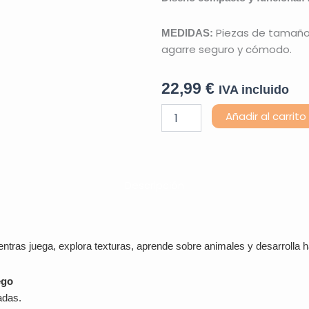
Piezas de tamaño
MEDIDAS:
agarre seguro y cómodo.
22,99
€
IVA incluido
Rompecabezas
Añadir al carrito
Táctil
de
Animales
cantidad
Descripción
entras juega, explora texturas, aprende sobre animales y desarrolla h
ego
adas.