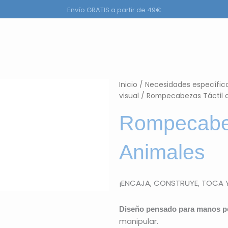
Envío GRATIS a partir de 49€
ductos
Inicio
/
Necesidades específic
visual
/ Rompecabezas Táctil 
Rompecabez
Animales
¡ENCAJA, CONSTRUYE, TOCA Y
Diseño pensado para manos p
manipular.