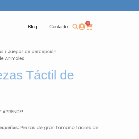
0
Carrito
Blog
Contacto
as
/
Juegos de percepción
de Animales
as Táctil de
 APRENDE!
Piezas de gran tamaño fáciles de
equeñas: