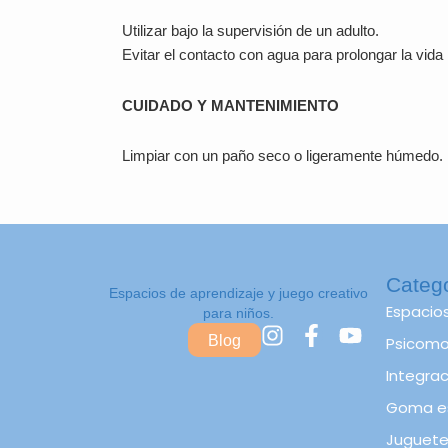
Utilizar bajo la supervisión de un adulto.
Evitar el contacto con agua para prolongar la vida ú
CUIDADO Y MANTENIMIENTO
Limpiar con un paño seco o ligeramente húmedo.
Categ
Espacios de aprendizaje y juego creativo
Espacio
para niños.
I
F
Y
Blog
Psicomot
n
a
o
s
c
u
Integrac
t
e
t
Goma e
a
b
u
Juguete