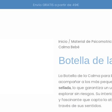
Envío GRATIS a partir de 49€
ductos
Inicio
/
Material de Psicomotrici
Calma Bebé
Botella de 
La Botella de la Calma para
acompañar a los más peque
, lo que garantiza un
sellada
explorar sin riesgos. Su inte
y fascinante que capta la a
través de sus sentidos.