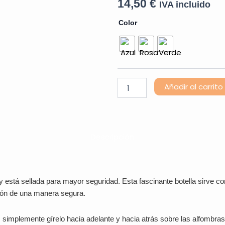
14,50
€
IVA incluido
Botella
Color
de
la
Calma
Bebé
cantidad
Añadir al carrito
Descripción
 y está sellada para mayor seguridad. Esta fascinante botella sirve 
ión de una manera segura.
 simplemente gírelo hacia adelante y hacia atrás sobre las alfombras d