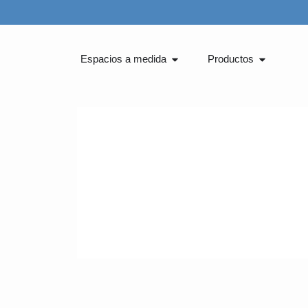
Ir
al
contenido
Abrir Espacios a medida
Abrir Pro
Espacios a medida
Productos