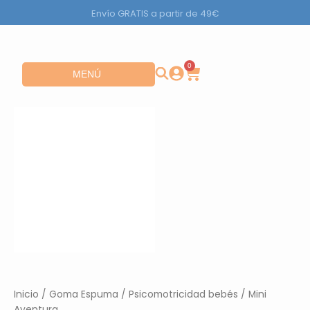
Ir
Envío GRATIS a partir de 49€
al
contenido
0
Carrito
Abrir MENÚ
MENÚ
Inicio
/
Goma Espuma
/
Psicomotricidad bebés
/ Mini
Aventura