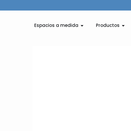
Ir
al
contenido
Abrir Espacios a medid
Abri
Espacios a medida
Productos