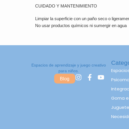
CUIDADO Y MANTENIMIENTO
Limpiar la superficie con un paño seco o ligeram
No usar productos químicos ni sumergir en agua
Categ
Espacios de aprendizaje y juego creativo
Espacio
para niños.
I
F
Y
Blog
Psicomot
n
a
o
s
c
u
Integrac
t
e
t
Goma e
a
b
u
Juguete
g
o
b
r
o
e
Necesid
a
k