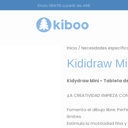
Envío GRATIS a partir de 49€
a
r Productos
Inicio
/
Necesidades específic
Kididraw Mi
Kidydraw Mini – Tableta de
¡LA CREATIVIDAD EMPIEZA CO
Fomenta el dibujo libre: Perf
límites.
Estimula la motricidad fina y