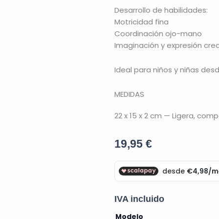
Desarrollo de habilidades:
Motricidad fina
Coordinación ojo-mano
Imaginación y expresión cre
Ideal para niños y niñas des
MEDIDAS
22 x 15 x 2 cm — Ligera, com
19,95
€
IVA incluido
Kididraw
Modelo