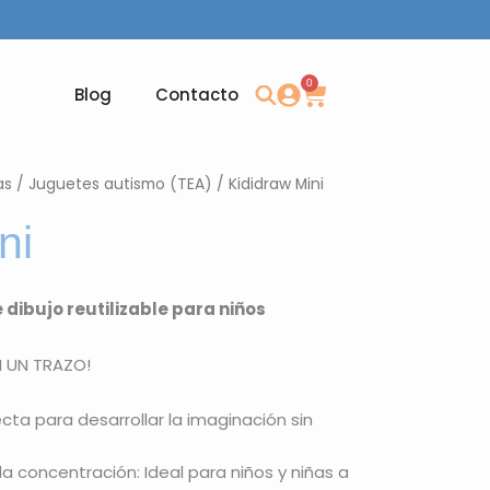
0
Carrito
Blog
Contacto
as
/
Juguetes autismo (TEA)
/ Kididraw Mini
ni
 dibujo reutilizable para niños
N UN TRAZO!
ecta para desarrollar la imaginación sin
 la concentración: Ideal para niños y niñas a