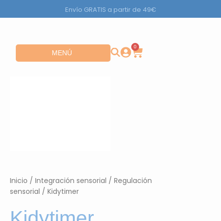
Ir
Envío GRATIS a partir de 49€
al
contenido
0
Carrito
Abrir MENÚ
MENÚ
Inicio
/
Integración sensorial
/
Regulación
sensorial
/ Kidytimer
Kidytimer