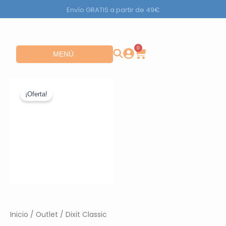
Ir
Envío GRATIS a partir de 49€
al
contenido
0
Carrito
Abrir MENÚ
MENÚ
¡Oferta!
Inicio
/
Outlet
/ Dixit Classic