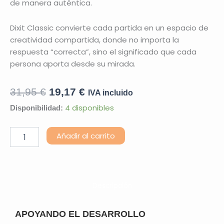
de manera auténtica.
Dixit Classic convierte cada partida en un espacio de
creatividad compartida, donde no importa la
respuesta “correcta”, sino el significado que cada
persona aporta desde su mirada.
El
El
31,95
€
19,17
€
IVA incluido
precio
precio
Dixit
4 disponibles
Disponibilidad:
Classic
original
actual
cantidad
Alternative:
Añadir al carrito
era:
es:
31,95 €.
19,17 €.
Descripción
APOYANDO EL DESARROLLO